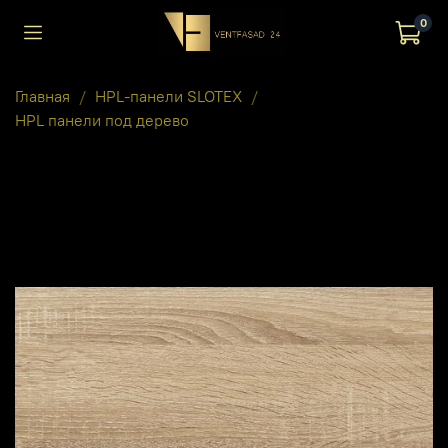
0
Главная
HPL-панели SLOTEX
HPL панели под дерево