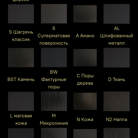
6
AL
S Шагрень
Суперматовая
A Амано
Шлифованный
классик
поверхность
металл
BW
C Поры
BST Камень
Фактурные
D Ткань
дерева
поры
L матовая
M
N Кожа
N2 Наппа
кожа
Микролиния