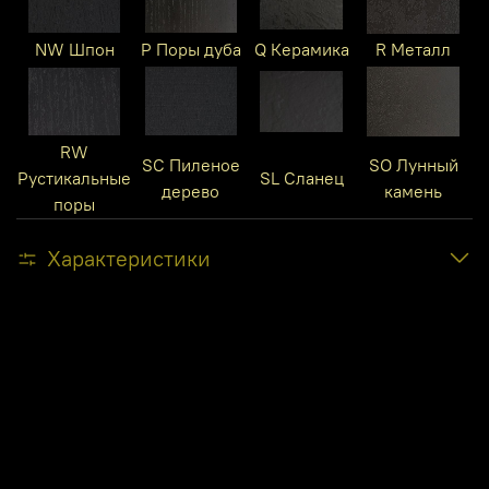
NW Шпон
P Поры дуба
Q Керамика
R Металл
RW
SC Пиленое
SO Лунный
Рустикальные
SL Сланец
дерево
камень
поры
Характеристики