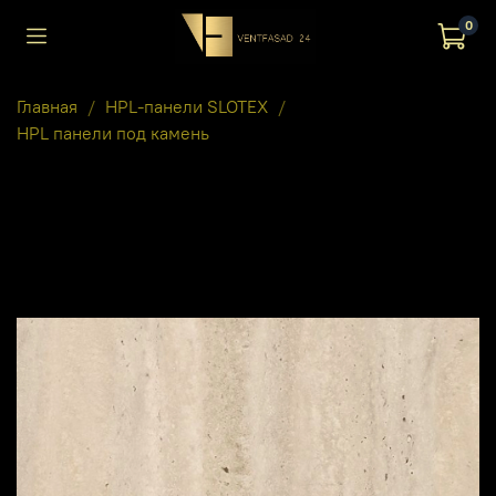
0
Главная
HPL-панели SLOTEX
HPL панели под камень