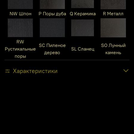
NW Шпон
P Поры дуба
Q Керамика
R Металл
RW
SC Пиленое
SO Лунный
Рустикальные
SL Сланец
дерево
камень
поры
Характеристики