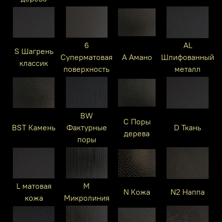
6
AL
S Шагрень
Суперматовая
A Амано
Шлифованный
классик
поверхность
металл
BW
C Поры
BST Камень
Фактурные
D Ткань
дерева
поры
L матовая
M
N Кожа
N2 Наппа
кожа
Микролиния