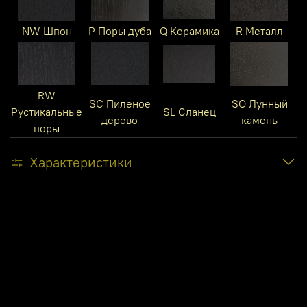
NW Шпон
P Поры дуба
Q Керамика
R Металл
RW
SC Пиленое
SO Лунный
Рустикальные
SL Сланец
дерево
камень
поры
Характеристики