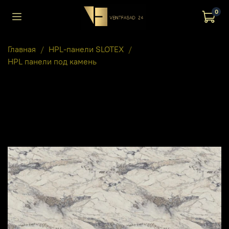
0
Главная
HPL-панели SLOTEX
HPL панели под камень