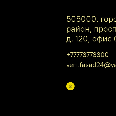
505000. гор
район, прос
д. 120, офис 
+77773773300
ventfasad24@ya