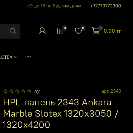
с 9 до 18 по будним дням
+77773773300
0
0
0
0.00 тг
LOTEX
арт.
2343
(0)
HPL-панель 2343 Ankara
Marble Slotex 1320х3050 /
1320х4200