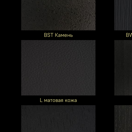
BST Камень
BW
L матовая кожа