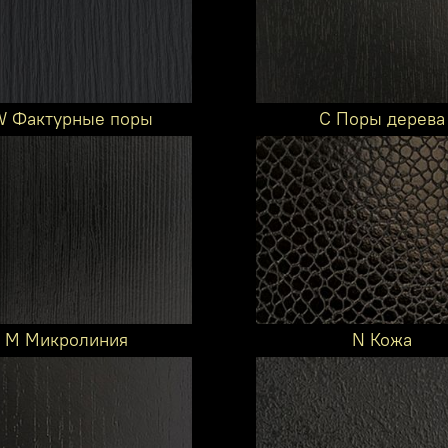
 Фактурные поры
C Поры дерева
M Микролиния
N Кожа