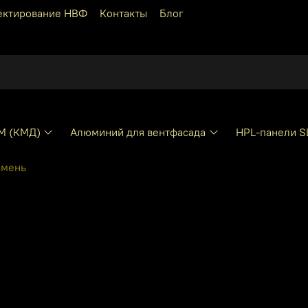
ектирование НВФ
Контакты
Блог
КМ (КМД)
Алюминий для вентфасада
HPL-панели S
амень