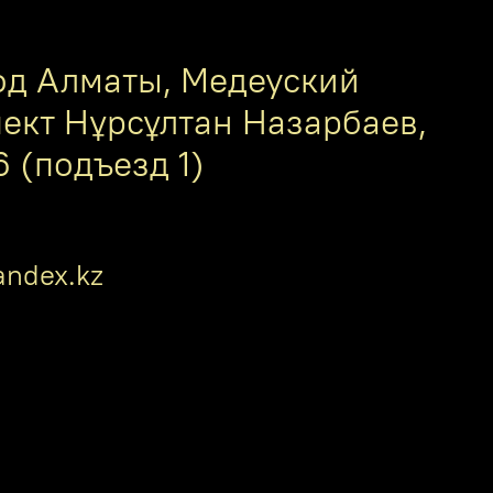
од Алматы, Медеуский
пект Нұрсұлтан Назарбаев,
6 (подъезд 1)
ndex.kz