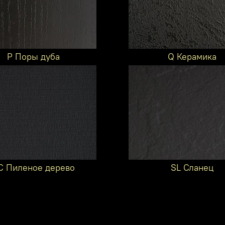
P Поры дуба
Q Керамика
C Пиленое дерево
SL Сланец