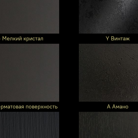
6 Мелкий кристал
Y Винтаж
ерматовая поверхность
A Амано