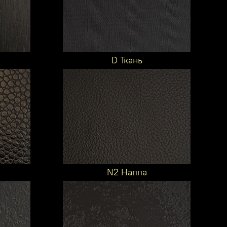
D Ткань
N2 Наппа