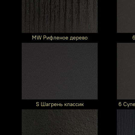
MW Рифленое дерево
S Шагрень классик
6 Суп