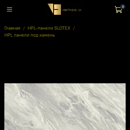
0
Главная
HPL-панели SLOTEX
HPL панели под камень