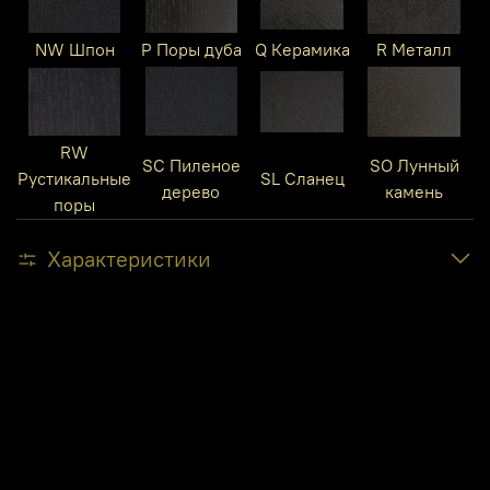
NW Шпон
P Поры дуба
Q Керамика
R Металл
RW
SC Пиленое
SO Лунный
Рустикальные
SL Сланец
дерево
камень
поры
Характеристики