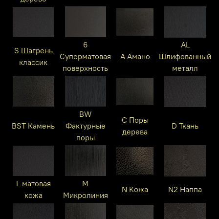
6
AL
S Шагрень
Суперматовая
A Амано
Шлифованный
классик
поверхность
металл
BW
C Поры
BST Камень
Фактурные
D Ткань
дерева
поры
L матовая
M
N Кожа
N2 Наппа
кожа
Микролиния