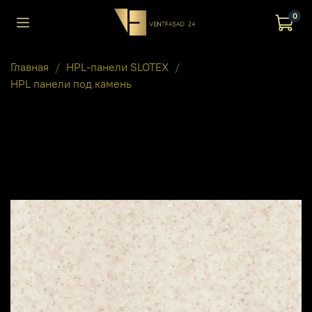
0
Главная
HPL-панели SLOTEX
HPL панели под камень