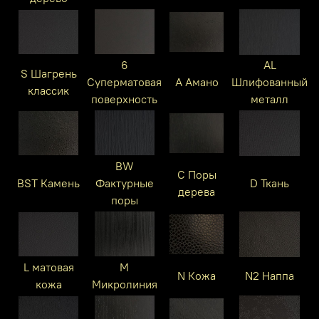
6
AL
S Шагрень
Суперматовая
A Амано
Шлифованный
классик
поверхность
металл
BW
C Поры
BST Камень
Фактурные
D Ткань
дерева
поры
L матовая
M
N Кожа
N2 Наппа
кожа
Микролиния