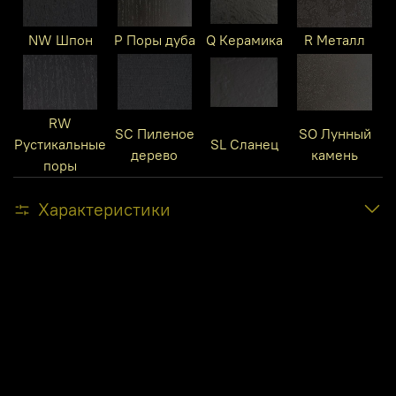
NW Шпон
P Поры дуба
Q Керамика
R Металл
RW
SC Пиленое
SO Лунный
Рустикальные
SL Сланец
дерево
камень
поры
Характеристики