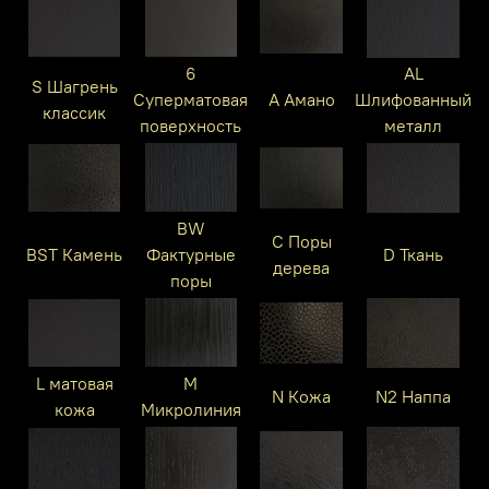
6
AL
S Шагрень
Суперматовая
A Амано
Шлифованный
классик
поверхность
металл
BW
C Поры
BST Камень
Фактурные
D Ткань
дерева
поры
L матовая
M
N Кожа
N2 Наппа
кожа
Микролиния