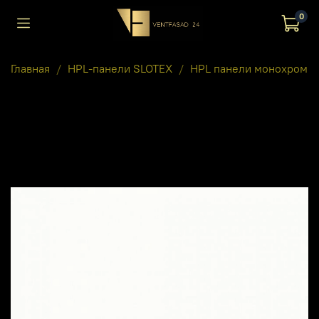
0
Главная
HPL-панели SLOTEX
HPL панели монохром