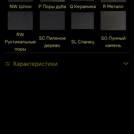
NW Шпон
P Поры дуба
Q Керамика
R Металл
RW
SC Пиленое
SO Лунный
Рустикальные
SL Сланец
дерево
камень
поры
Характеристики