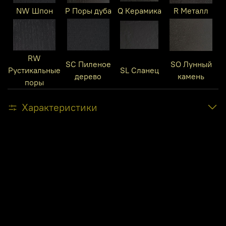
NW Шпон
P Поры дуба
Q Керамика
R Металл
RW
SC Пиленое
SO Лунный
Рустикальные
SL Сланец
дерево
камень
поры
Характеристики