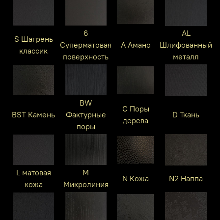
6
AL
S Шагрень
Суперматовая
A Амано
Шлифованный
классик
поверхность
металл
BW
C Поры
BST Камень
Фактурные
D Ткань
дерева
поры
L матовая
M
N Кожа
N2 Наппа
кожа
Микролиния