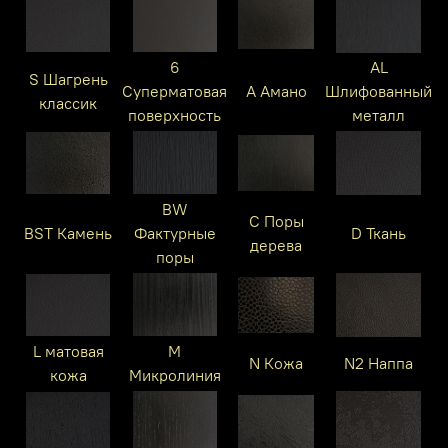
6
AL
S Шагрень
Суперматовая
A Амано
Шлифованный
классик
поверхность
металл
BW
C Поры
BST Камень
Фактурные
D Ткань
дерева
поры
L матовая
M
N Кожа
N2 Наппа
кожа
Микролиния