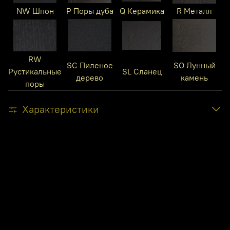
NW Шпон
P Поры дуба
Q Керамика
R Металл
RW
SC Пиленое
SO Лунный
Рустикальные
SL Сланец
дерево
камень
поры
Характеристики