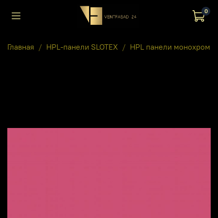
0
Главная
HPL-панели SLOTEX
HPL панели монохром