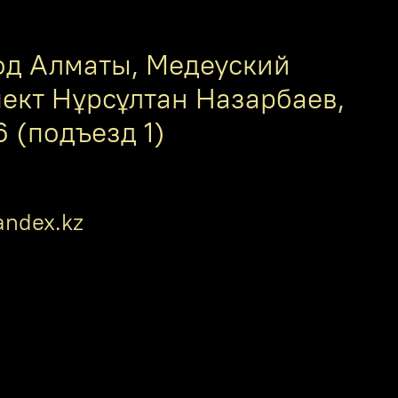
од Алматы, Медеуский
пект Нұрсұлтан Назарбаев,
6 (подъезд 1)
ndex.kz