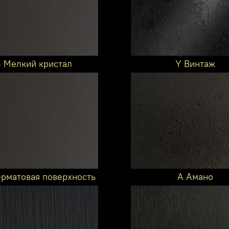
6 Мелкий кристал
Y Винтаж
ерматовая поверхность
A Амано