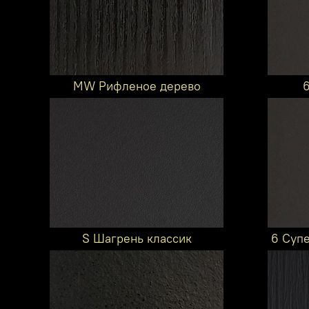
MW Рифленое дерево
S Шагрень классик
6 Суп