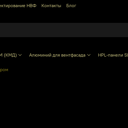
ектирование НВФ
Контакты
Блог
КМ (КМД)
Алюминий для вентфасада
HPL-панели S
хром