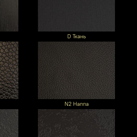
D Ткань
N2 Наппа