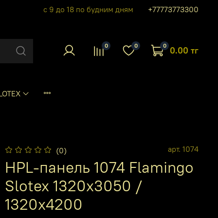
с 9 до 18 по будним дням
+77773773300
0
0
0
0.00 тг
LOTEX
арт.
1074
(0)
HPL-панель 1074 Flamingo
Slotex 1320х3050 /
1320х4200