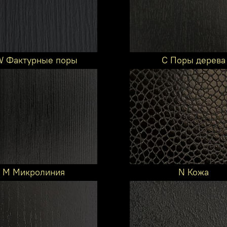
 Фактурные поры
C Поры дерева
M Микролиния
N Кожа