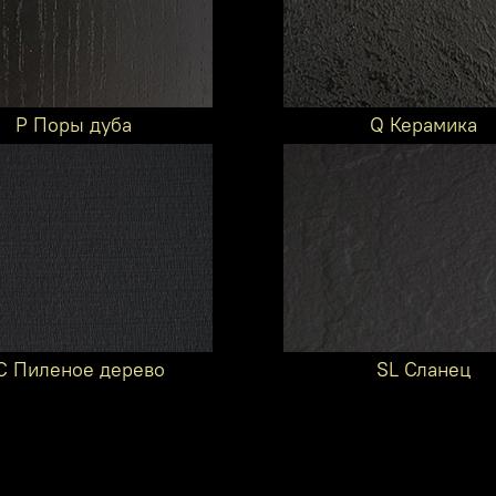
P Поры дуба
Q Керамика
C Пиленое дерево
SL Сланец