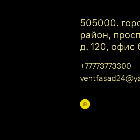
505000. гор
район, прос
д. 120, офис 
+77773773300
ventfasad24@ya