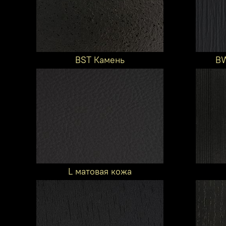
BST Камень
BW
L матовая кожа