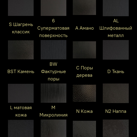
6
AL
S Шагрень
Суперматовая
A Амано
Шлифованный
классик
поверхность
металл
BW
C Поры
BST Камень
Фактурные
D Ткань
дерева
поры
L матовая
M
N Кожа
N2 Наппа
кожа
Микролиния