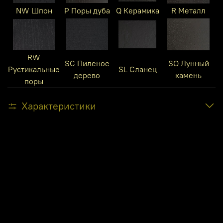
NW Шпон
P Поры дуба
Q Керамика
R Металл
RW
SC Пиленое
SO Лунный
Рустикальные
SL Сланец
дерево
камень
поры
Характеристики