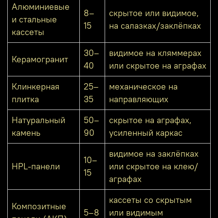
Алюминиевые
8–
скрытое или видимое,
и стальные
15
на салазках/заклёпках
кассеты
30–
видимое на кляммерах
Керамогранит
40
или скрытое на аграфах
Клинкерная
25–
механическое на
плитка
35
направляющих
Натуральный
50–
скрытое на аграфах,
камень
90
усиленный каркас
видимое на заклёпках
10–
HPL-панели
или скрытое на клею/
15
аграфах
кассеты со скрытым
Композитные
5–8
или видимым