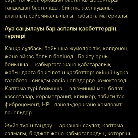
талдаудан басталады: биіктік, жел ауданы,
алаңның сейсмикалылығы, қабырға материалы.
Ауа саңылауы бар аспалы қасбеттердің
түрлері
Қаңқа сұлбасы бойынша жүйелер тік, көлденең
және айқас болып бөлінеді. Бекіту орны
бойынша — қабырғаға және қабатаралық
жабындарға бекітілетін қасбеттер: екінші нұсқа
газобетон сияқты әлсіз негіздерде көмектеседі.
Қаптама түрі бойынша — алюминий мен болат
кассеталар, керамогранит, клинкер, табиғи тас,
фиброцемент, HPL-панельдер және композит
панельдер.
Жүйе түрін таңдау — әрқашан сәулет, қаптама
салмағы, бюджет және қабырғалардың көтергіш