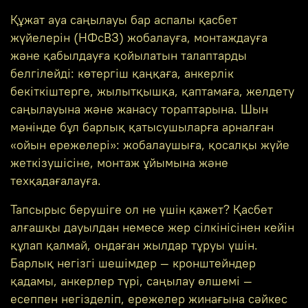
Құжат ауа саңылауы бар аспалы қасбет
жүйелерін (НФсВЗ) жобалауға, монтаждауға
және қабылдауға қойылатын талаптарды
белгілейді: көтергіш қаңқаға, анкерлік
бекіткіштерге, жылытқышқа, қаптамаға, желдету
саңылауына және жанасу тораптарына. Шын
мәнінде бұл барлық қатысушыларға арналған
«ойын ережелері»: жобалаушыға, қосалқы жүйе
жеткізушісіне, монтаж ұйымына және
техқадағалауға.
Тапсырыс берушіге ол не үшін қажет? Қасбет
алғашқы дауылдан немесе жер сілкінісінен кейін
құлап қалмай, ондаған жылдар тұруы үшін.
Барлық негізгі шешімдер — кронштейндер
қадамы, анкерлер түрі, саңылау өлшемі —
есеппен негізделіп, ережелер жинағына сәйкес