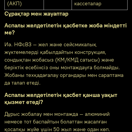
(АКП)
кассеталар
Сұрақтар мен жауаптар
Аспалы желдетілетін қасбетке жоба міндетті
ме?
Иә. НФсВЗ — жел және сейсмикалық
жүктемелерді қабылдайтын конструкция,
сондықтан жобасыз (КМ/КМД сатысы) және
беріктік есебінсіз оны монтаждауға болмайды.
Жобаны техқадағалау органдары мен сараптама
да талап етеді.
Аспалы желдетілетін қасбет қанша уақыт
қызмет етеді?
Дұрыс жобалау мен монтажда — алюминий
немесе тот баспайтын болаттан жасалған
қосалқы жүйе үшін 50 жыл және одан көп.