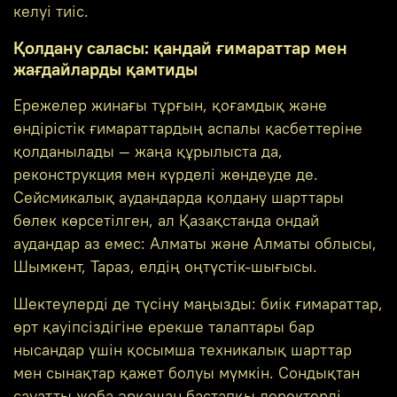
келуі тиіс.
Қолдану саласы: қандай ғимараттар мен
жағдайларды қамтиды
Ережелер жинағы тұрғын, қоғамдық және
өндірістік ғимараттардың аспалы қасбеттеріне
қолданылады — жаңа құрылыста да,
реконструкция мен күрделі жөндеуде де.
Сейсмикалық аудандарда қолдану шарттары
бөлек көрсетілген, ал Қазақстанда ондай
аудандар аз емес: Алматы және Алматы облысы,
Шымкент, Тараз, елдің оңтүстік-шығысы.
Шектеулерді де түсіну маңызды: биік ғимараттар,
өрт қауіпсіздігіне ерекше талаптары бар
нысандар үшін қосымша техникалық шарттар
мен сынақтар қажет болуы мүмкін. Сондықтан
сауатты жоба әрқашан бастапқы деректерді