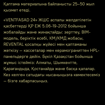
Қаптама материалына байланысты 25–50 жыл
қызмет етеді.
«VENTFASAD 24» ЖШС аспалы желдетілетін
қасбеттерді ҚР ЕЖ 5.06-19-2012 бойынша
жобалайды және жинақтайды: зерттеу, BIM-
модель, беріктік есебі, КМ/КМД жобасы,
REVENTAL қосалқы жүйесі мен қаптаманы
жеткізу — кассеталар мен керамограниттен HPL-
панельдерге дейін. Бүкіл Қазақстан бойынша
жұмыс істейміз: Алматы, Шымкентте,
Қарағандыда, Қостанайда және басқа қалалар.
Кез келген сатыдағы нысаныңызға көмектесеміз
— бізге хабарласыңыз.