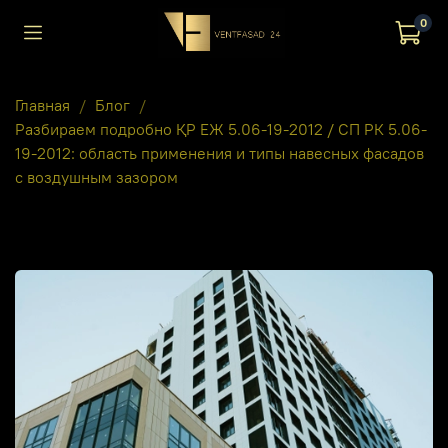
0
Главная
Блог
Разбираем подробно ҚР ЕЖ 5.06-19-2012 / СП РК 5.06-
19-2012: область применения и типы навесных фасадов
с воздушным зазором