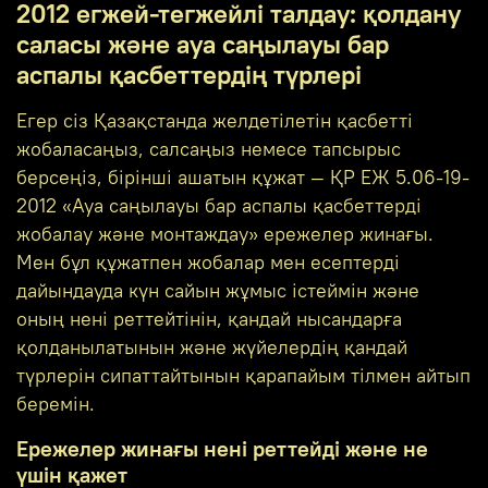
2012 егжей-тегжейлі талдау: қолдану
саласы және ауа саңылауы бар
аспалы қасбеттердің түрлері
Егер сіз Қазақстанда желдетілетін қасбетті
жобаласаңыз, салсаңыз немесе тапсырыс
берсеңіз, бірінші ашатын құжат — ҚР ЕЖ 5.06-19-
2012 «Ауа саңылауы бар аспалы қасбеттерді
жобалау және монтаждау» ережелер жинағы.
Мен бұл құжатпен жобалар мен есептерді
дайындауда күн сайын жұмыс істеймін және
оның нені реттейтінін, қандай нысандарға
қолданылатынын және жүйелердің қандай
түрлерін сипаттайтынын қарапайым тілмен айтып
беремін.
Ережелер жинағы нені реттейді және не
үшін қажет