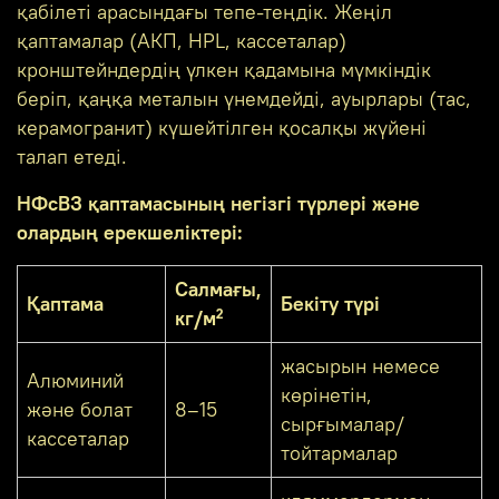
қабілеті арасындағы тепе-теңдік. Жеңіл
қаптамалар (АКП, HPL, кассеталар)
кронштейндердің үлкен қадамына мүмкіндік
беріп, қаңқа металын үнемдейді, ауырлары (тас,
керамогранит) күшейтілген қосалқы жүйені
талап етеді.
НФсВЗ қаптамасының негізгі түрлері және
олардың ерекшеліктері:
Салмағы,
Қаптама
Бекіту түрі
кг/м²
жасырын немесе
Алюминий
көрінетін,
және болат
8–15
сырғымалар/
кассеталар
тойтармалар