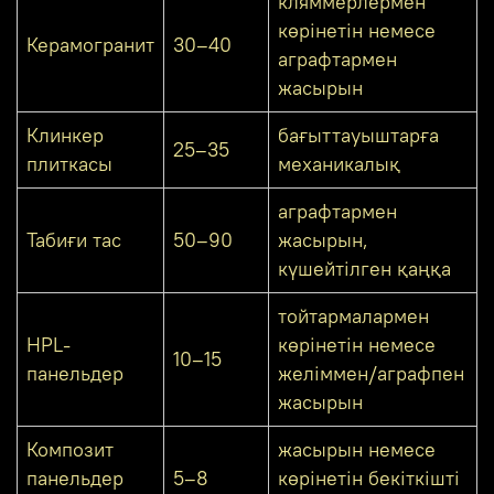
кляммерлермен
көрінетін немесе
Керамогранит
30–40
аграфтармен
жасырын
Клинкер
бағыттауыштарға
25–35
плиткасы
механикалық
аграфтармен
Табиғи тас
50–90
жасырын,
күшейтілген қаңқа
тойтармалармен
HPL-
көрінетін немесе
10–15
панельдер
желіммен/аграфпен
жасырын
Композит
жасырын немесе
панельдер
5–8
көрінетін бекіткішті