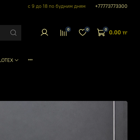
с 9 до 18 по будним дням
+77773773300
0
0
0
0.00 тг
LOTEX