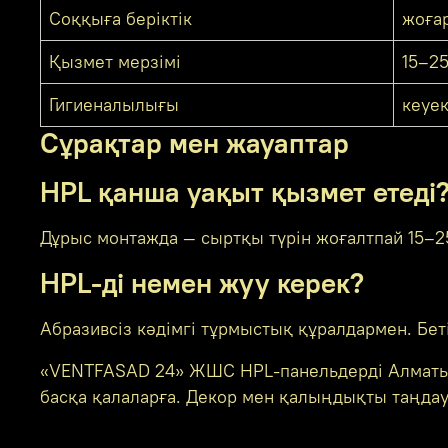
Соққыға беріктік
жоға
Қызмет мерзімі
15–2
Гигиеналылығы
кеуек
Сұрақтар мен жауаптар
HPL қанша уақыт қызмет етеді
Дұрыс монтажда — сыртқы түрін жоғалтпай 15–2
HPL-ді немен жуу керек?
Абразивсіз кәдімгі тұрмыстық құралдармен. Беті 
«VENTFASAD 24» ЖШС HPL-панельдерді Алматыда
басқа қалаларға. Декор мен қалыңдықты таңдау