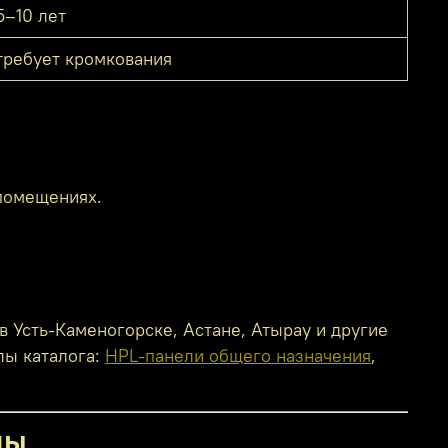
5–10 лет
требует кромкования
 помещениях.
в Усть-Каменогорске, Астане, Атырау и другие
лы каталога:
HPL-панели общего назначения
,
ды