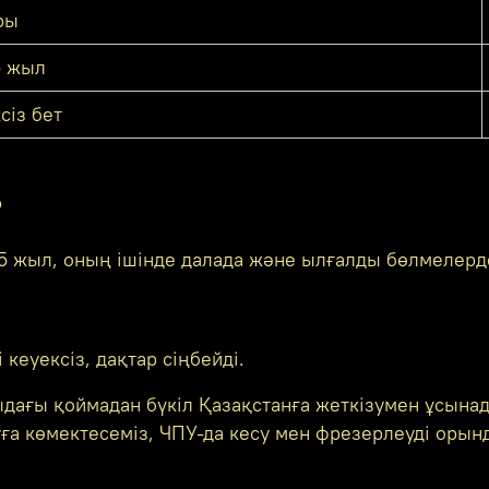
ры
5 жыл
сіз бет
?
5 жыл, оның ішінде далада және ылғалды бөлмелерд
кеуексіз, дақтар сіңбейді.
ғы қоймадан бүкіл Қазақстанға жеткізумен ұсынад
ға көмектесеміз, ЧПУ-да кесу мен фрезерлеуді орынд