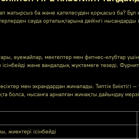
ап жатырсыз ба және қателесуден қорқасыз ба? Бұл 
терлерден сауда орталықтарына дейінгі нысандарды
ры, әуежайлар, мектептер мен фитнес-клубтар үшін с
ісінбейді және вандалдық жүктемеге төзеді. Фурнит
есіктер мен экрандардан жиналады. Типтік биіктігі 
қта болса, нысанға арналған жинақты дайындау мерзі
ы, жиектері ісінбейді