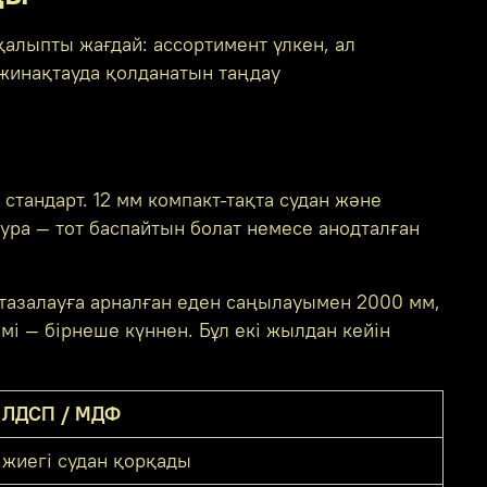
қалыпты жағдай: ассортимент үлкен, ал
 жинақтауда қолданатын таңдау
тандарт. 12 мм компакт-тақта судан және
ура — тот баспайтын болат немесе анодталған
— тазалауға арналған еден саңылауымен 2000 мм,
мі — бірнеше күннен. Бұл екі жылдан кейін
ЛДСП / МДФ
жиегі судан қорқады