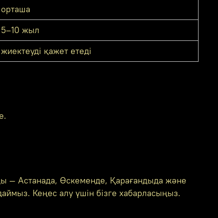
орташа
5–10 жыл
жиектеуді қажет етеді
е.
ы — Астанада, Өскеменде, Қарағандыда және
аймыз. Кеңес алу үшін бізге хабарласыңыз.