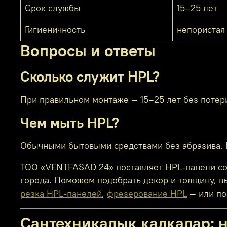
Срок службы
15–25 лет
Гигиеничность
непористая
Вопросы и ответы
Сколько служит HPL?
При правильном монтаже — 15–25 лет без потери
Чем мыть HPL?
Обычными бытовыми средствами без абразива. П
ТОО «VENTFASAD 24» поставляет HPL-панели со с
города. Поможем подобрать декор и толщину, в
резка HPL-панелей
,
фрезерование HPL
— или по
Сантехникалық қалқалар: н