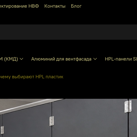
ектирование НВФ
Контакты
Блог
КМ (КМД)
Алюминий для вентфасада
HPL-панели S
очему выбирают HPL пластик