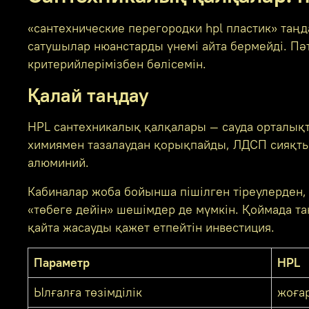
«сантехнические перегородки hpl пластик» таңд
сатушылар нюанстарды үнемі айта бермейді. Пә
критерийлерімізбен бөлісемін.
Қалай таңдау
HPL сантехникалық қалқалары — сауда орталықта
химиямен тазалаудан қорықпайды, ЛДСП сияқты 
алюминий.
Кабиналар жоба бойынша пішілген тіреулерден, 
«төбеге дейін» шешімдер де мүмкін. Қоймада та
қайта жасауды қажет етпейтін инвестиция.
Параметр
HPL
Ылғалға төзімділік
жоғар