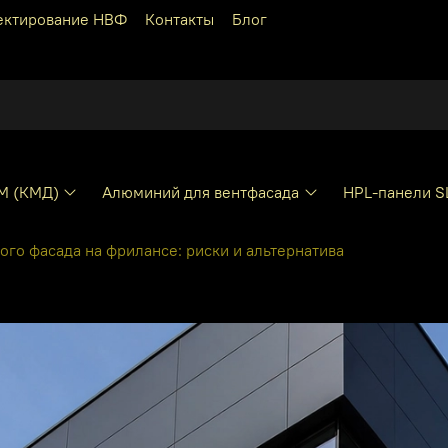
ектирование НВФ
Контакты
Блог
КМ (КМД)
Алюминий для вентфасада
HPL-панели S
го фасада на фрилансе: риски и альтернатива