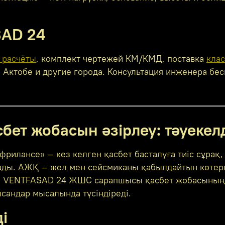
SAD 24
 расчёты
, комплект чертежей КМ/КМД, поставка
кла
н: Актобе и другие города. Консультация инженера бе
сбет жобасын әзірлеу: тәуеке
фрилансе» — кез келген қасбет басталуға тиіс сұрақ
лады. АЖҚ — жел мен сейсмиканы қабылдайтын көтер
ді. VENTFASAD 24 ЖШС сарапшысы қасбет жобасының 
сандар мысалында түсіндіреді.
і