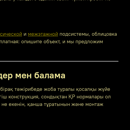
ссической
и
межэтажной
подсистемы, облицовка
сплатная: опишите объект, и мы предложим
лдер мен балама
, бірақ тәжірибеде жоба туралы қосалқы жүйе
гіш конструкция, сондықтан ҚР нормалары ол
не екенін, қанша тұратынын және монтаж