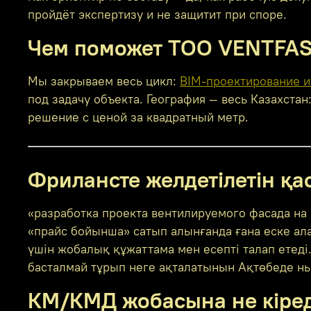
пройдёт экспертизу и не защитит при споре.
Чем поможет ТОО VENTFA
Мы закрываем весь цикл:
BIM-проектирование и
под задачу объекта. География — весь Казахста
решение с ценой за квадратный метр.
Фрилансте желдетілетін қа
«разработка проекта вентилируемого фасада на 
«прайс бойынша» сатып алынғанда ғана еске а
үшін жобалық құжаттама мен есепті талап ете
басталмай тұрып неге ақталатынын Ақтөбеде ны
КМ/КМД жобасына не кіред