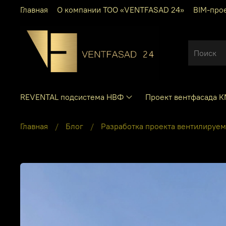
Главная
О компании ТОО «VENTFASAD 24»
BIM-про
REVENTAL подсистема НВФ
Проект вентфасада 
Главная
Блог
Разработка проекта вентилируемо