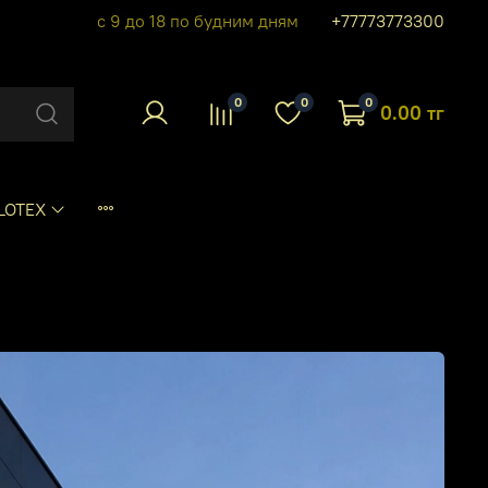
с 9 до 18 по будним дням
+77773773300
0
0
0
0.00 тг
LOTEX