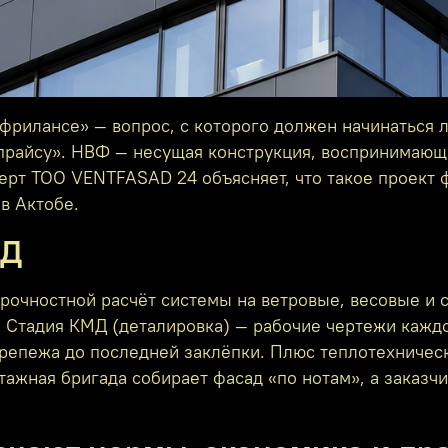
фрилансе» — вопрос, с которого должен начинаться л
 прайсу». НВФ — несущая конструкция, воспринимающ
ерт ТОО VENTFASAD 24 объясняет, что такое проект ф
в Актобе.
МД
прочностной расчёт системы на ветровые, весовые и 
 Стадия КМД (деталировка) — рабочие чертежи каждог
епежа до последней заклёпки. Плюс теплотехническ
ажная бригада собирает фасад «по нотам», а заказчи