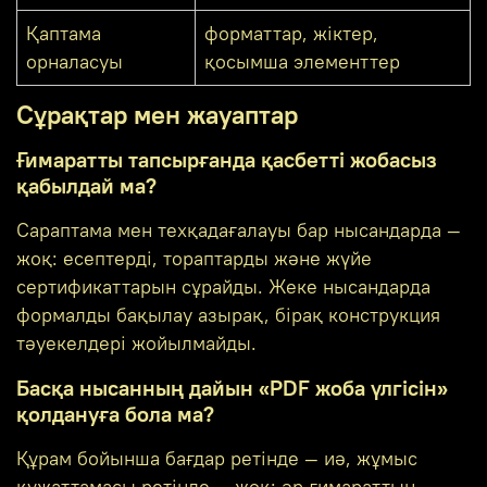
Қаптама
форматтар, жіктер,
орналасуы
қосымша элементтер
Сұрақтар мен жауаптар
Ғимаратты тапсырғанда қасбетті жобасыз
қабылдай ма?
Сараптама мен техқадағалауы бар нысандарда —
жоқ: есептерді, тораптарды және жүйе
сертификаттарын сұрайды. Жеке нысандарда
формалды бақылау азырақ, бірақ конструкция
тәуекелдері жойылмайды.
Басқа нысанның дайын «PDF жоба үлгісін»
қолдануға бола ма?
Құрам бойынша бағдар ретінде — иә, жұмыс