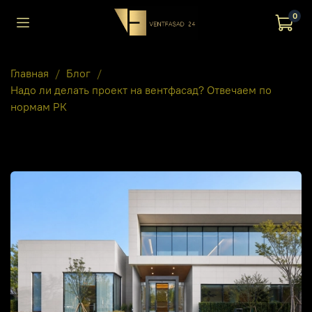
0
Главная
Блог
Надо ли делать проект на вентфасад? Отвечаем по
нормам РК