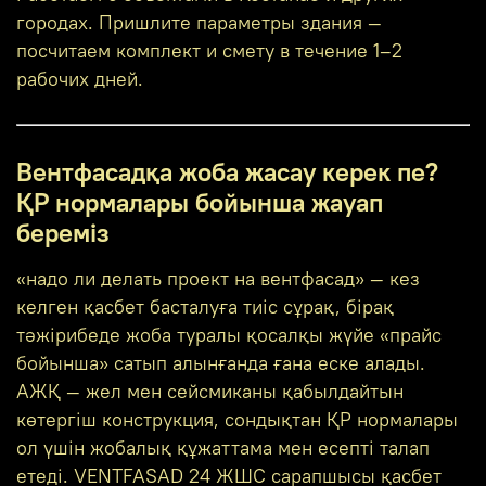
городах. Пришлите параметры здания —
посчитаем комплект и смету в течение 1–2
рабочих дней.
Вентфасадқа жоба жасау керек пе?
ҚР нормалары бойынша жауап
береміз
«надо ли делать проект на вентфасад» — кез
келген қасбет басталуға тиіс сұрақ, бірақ
тәжірибеде жоба туралы қосалқы жүйе «прайс
бойынша» сатып алынғанда ғана еске алады.
АЖҚ — жел мен сейсмиканы қабылдайтын
көтергіш конструкция, сондықтан ҚР нормалары
ол үшін жобалық құжаттама мен есепті талап
етеді. VENTFASAD 24 ЖШС сарапшысы қасбет