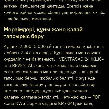
өйткені бөлшектеуді қамтиды. Есепсіз және
жүйеге байланыссыз «белгі үшін» фриланс-сызба
— жоба емес, имитация.
Мерзімдері, құны және қалай
тапсырыс беру
Ауданы 2 000–5 000 м² типтік ғимарат қасбетінің
жобасы 2–4 апта алады. Құны аудан мен сәулет
күрделілігіне байланысты; VENTFASAD 24 ЖШС-
нде REVENTAL жинағын жеткізгенде базалық
есеп пен схемалар материалдар құнына кіреді —
тапсырыс беруші жобалық бөлікті іс жүзінде
тегін алады. Бастау үшін сәулеттік қасбеттер
немесе өлшемдер, құрылыс қаласы және
қалаған қаптама жеткілікті. Нәтижесінде — PDF
және DWG форматындағы КМ/КМД жинағы,