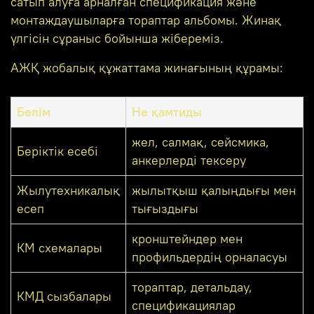
сатып алуға арналған спецификация және
монтаждаушыларға тораптар альбомы. Жинақ
үлгісін сұраныс бойынша жібереміз.
АЖҚ жобалық құжаттама жинағының құрамы:
Бөлім
Не қамтиды
жел, салмақ, сейсмика,
Беріктік есебі
анкерлерді тексеру
Жылутехникалық
жылытқыш қалыңдығы мен
есеп
тығыздығы
кронштейндер мен
КМ схемалары
профильдердің орналасуы
тораптар, детальдау,
КМД сызбалары
спецификациялар