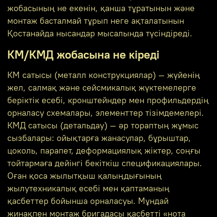
жобасының не екенін, қанша тұратынын және
монтаж басталмай тұрып неге ақталатынын
Қостанайда нысандар мысалында түсіндіреді.
КМ/КМД жобасына не кіреді
КМ сатысы (металл конструкциялар) — жүйенің
жел, салмақ және сейсмикалық жүктемелерге
беріктік есебі, кронштейндер мен профильдердің
орналасу схемалары, элементтер тізімдемелері.
КМД сатысы (детальдау) — әр тораптың жұмыс
сызбалары: ойықтарға жанасулар, бұрыштар,
цоколь, парапет, деформациялық жіктер, соңғы
тойтармаға дейінгі бекіткіш спецификациялары.
Оған қоса жылытқыш қалыңдығының
жылутехникалық есебі мен қаптаманың
қасбеттер бойынша орналасуы. Мұндай
жинақпен монтаж бригадасы қасбетті «нота