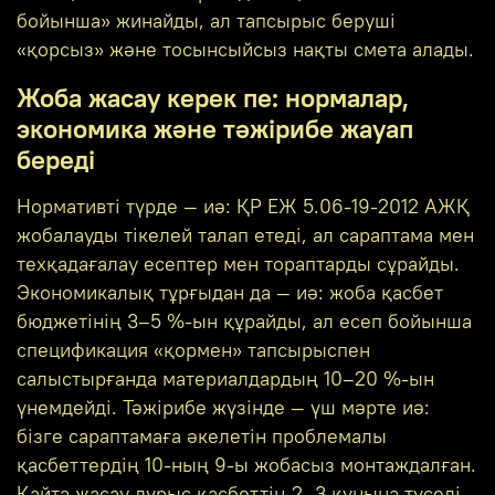
бойынша» жинайды, ал тапсырыс беруші
«қорсыз» және тосынсыйсыз нақты смета алады.
Жоба жасау керек пе: нормалар,
экономика және тәжірибе жауап
береді
Нормативті түрде — иә: ҚР ЕЖ 5.06-19-2012 АЖҚ
жобалауды тікелей талап етеді, ал сараптама мен
техқадағалау есептер мен тораптарды сұрайды.
Экономикалық тұрғыдан да — иә: жоба қасбет
бюджетінің 3–5 %-ын құрайды, ал есеп бойынша
спецификация «қормен» тапсырыспен
салыстырғанда материалдардың 10–20 %-ын
үнемдейді. Тәжірибе жүзінде — үш мәрте иә:
бізге сараптамаға әкелетін проблемалы
қасбеттердің 10-ның 9-ы жобасыз монтаждалған.
Қайта жасау дұрыс қасбеттің 2–3 құнына түседі,