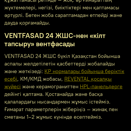
құжаттамасы ретінде — жоқ: әр ғимараттың
жүктемелері, негізі, биіктіктері мен қаптамасы
әртүрлі. Бөтен жоба сараптамадан өтпейді және
дауда қорғамайды.
VENTFASAD 24 ЖШС-нен «кілт
тапсыру» вентфасады
VENTFASAD 24 ЖШС бүкіл Қазақстан бойынша
аспалы желдетілетін қасбеттерді жобалайды
және жеткізеді:
ҚР нормалары бойынша беріктік
есебі
, КМ/КМД жобасы,
REVENTAL қосалқы
жүйесі
және керамограниттен
HPL-панельдерге
дейінгі қаптама. Қостанайда және басқа
қалалардағы нысандармен жұмыс істейміз.
Ғимарат параметрлерін жіберіңіз — жинақ пен
сметаны 1–2 жұмыс күнінде есептейміз.