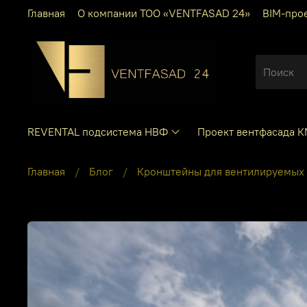
Главная
О компании ТОО «VENTFASAD 24»
BIM-про
REVENTAL подсистема НВФ
Проект вентфасада 
Главная
Блог
Кронштейны для вентилируемых ф