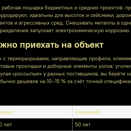
абочая лошадка бюджетных и средних проектов: проч
орродируют, идеальны для высоток и сейсмики, дор
ектов и агрессивных сред. Смешивать металлы в од
 разделения запускает электрохимическую коррозию.
лжно приехать на объект
 с терморазрывами, направляющие профили, клямме
итовые прокладки и доборные элементы узлов: угол
упая «россыпью» у разных поставщиков, вы берёте н
обычно дешевле на 10–15 % за счёт точной спецификац
ковка
Алюминий
0 лет
50 лет