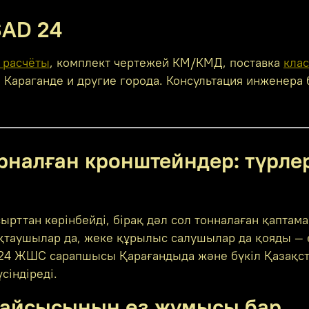
SAD 24
 расчёты
, комплект чертежей КМ/КМД, поставка
кла
н: Караганде и другие города. Консультация инженера
арналған кронштейндер: түрле
ырттан көрінбейді, бірақ дәл сол тонналаған қапта
таушылар да, жеке құрылыс салушылар да қояды — е
24 ЖШС сарапшысы Қарағандыда және бүкіл Қазақст
індіреді.
әрқайсысының өз жұмысы бар