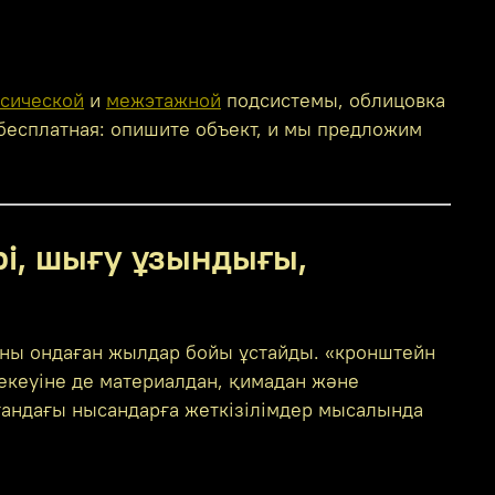
ссической
и
межэтажной
подсистемы, облицовка
 бесплатная: опишите объект, и мы предложим
рі, шығу ұзындығы,
маны ондаған жылдар бойы ұстайды. «кронштейн
кеуіне де материалдан, қимадан және
андағы нысандарға жеткізілімдер мысалында