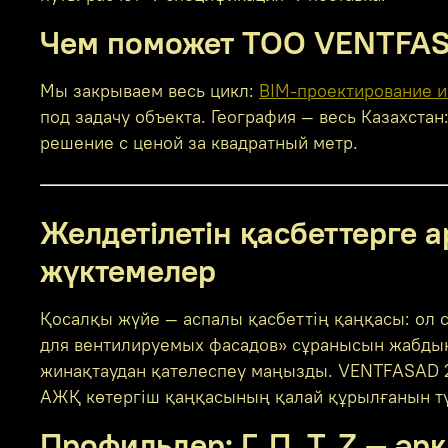
Чем поможет ТОО VENTFA
Мы закрываем весь цикл:
BIM-проектирование и
под задачу объекта. География — весь Казахста
решение с ценой за квадратный метр.
Желдетілетін қасбеттерге 
жүктемелер
Қосалқы жүйе — аспалы қасбеттің қаңқасы: ол с
для вентилируемых фасадов» сұранысын жабдық
жинақтаудан қателеспеу маңызды. VENTFASAD 
АЖҚ көтергіш қаңқасының қалай құрылғанын түс
Профильдер: Г, П, Т, Z — 