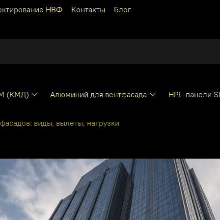
ектирование НВФ
Контакты
Блог
КМ (КМД)
Алюминий для вентфасада
HPL-панели S
асадов: виды, вылеты, нагрузки