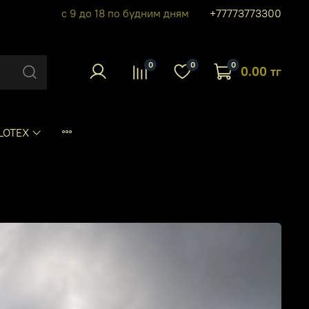
с 9 до 18 по будним дням
+77773773300
0
0
0
0.00 тг
LOTEX