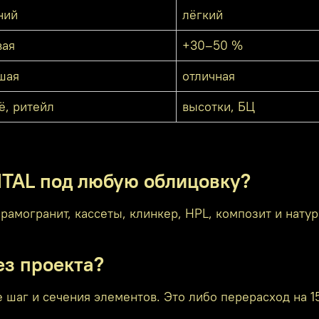
ний
лёгкий
вая
+30–50 %
шая
отличная
ё, ритейл
высотки, БЦ
NTAL под любую облицовку?
амогранит, кассеты, клинкер, HPL, композит и нату
ез проекта?
те шаг и сечения элементов. Это либо перерасход на