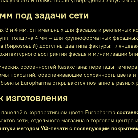
гласуем его и только после утверждения запустим ос
мм под задачи сети
х 3 и 4 мм, оптимальных для фасадов и рекламных ко
рупп, толщина 4 мм — для крупноформатных фасадных
a (бирюзовый) доступны два типа фактуры: глянцева
архитектурного восприятия фасада и минимизации бли
ческих особенностей Казахстана: перепады температ
мы покрытий, обеспечивающие сохранность цвета и б
объекты Europharma открываются поэтапно в разных 
к изготовления
 панелей в корпоративном цвете Europharma
составл
ектов сети, отдельного магазина в торговом центре 
1 штуки методом УФ‑печати с последующим покрытие