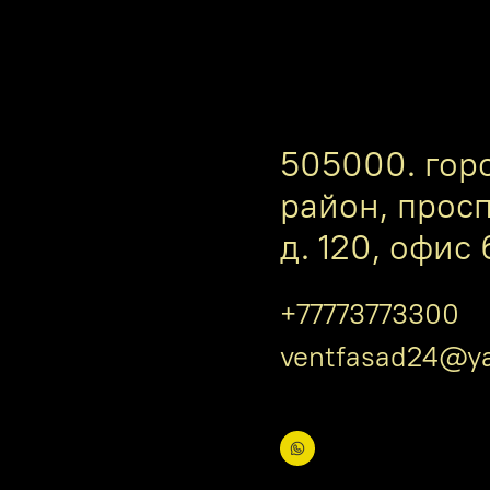
505000. гор
район, прос
д. 120, офис 
+77773773300
ventfasad24@ya