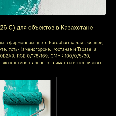
26 C) для объектов в Казахстане
м в фирменном цвете Europharma для фасадов,
те, Усть-Каменогорске, Костанае и Таразе, а
00B2A9, RGB 0/178/169, CMYK 100/0/5/30,
езко континентального климата и интенсивного