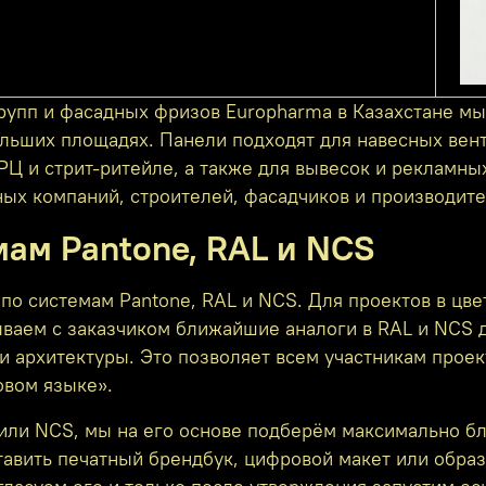
групп и фасадных фризов Europharma в Казахстане мы
ольших площадях. Панели подходят для навесных вен
РЦ и стрит‑ритейле, а также для вывесок и рекламны
ых компаний, строителей, фасадчиков и производит
мам Pantone, RAL и NCS
о системам Pantone, RAL и NCS. Для проектов в цвет
ываем с заказчиком ближайшие аналоги в RAL и NCS 
архитектуры. Это позволяет всем участникам проек
овом языке».
L или NCS, мы на его основе подберём максимально б
ставить печатный брендбук, цифровой макет или обра