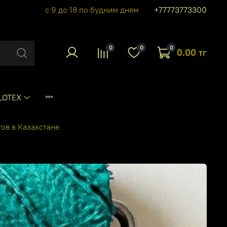
с 9 до 18 по будним дням
+77773773300
0
0
0
0.00 тг
LOTEX
ов в Казахстане