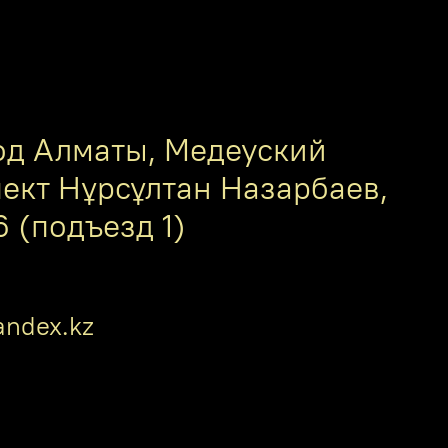
од Алматы, Медеуский
пект Нұрсұлтан Назарбаев,
6 (подъезд 1)
ndex.kz