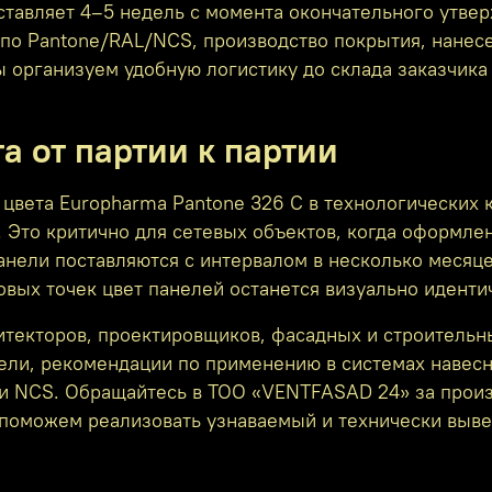
ставляет 4–5 недель с момента окончательного утве
а по Pantone/RAL/NCS, производство покрытия, нанес
ы организуем удобную логистику до склада заказчик
а от партии к партии
вета Europharma Pantone 326 C в технологических к
. Это критично для сетевых объектов, когда оформле
анели поставляются с интервалом в несколько месяцев
овых точек цвет панелей останется визуально идент
текторов, проектировщиков, фасадных и строительн
ели, рекомендации по применению в системах навесн
L и NCS. Обращайтесь в ТОО «VENTFASAD 24» за про
 поможем реализовать узнаваемый и технически выве