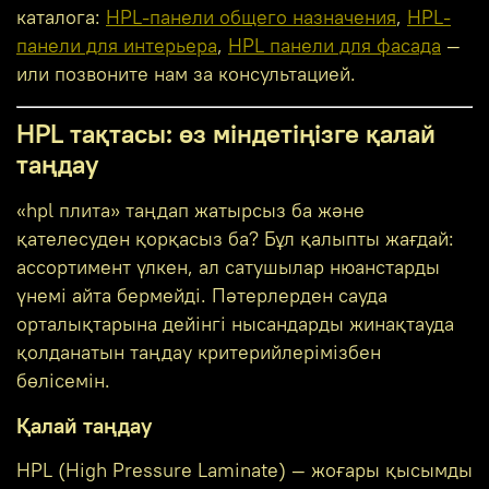
каталога:
HPL-панели общего назначения
,
HPL-
панели для интерьера
,
HPL панели для фасада
—
или позвоните нам за консультацией.
HPL тақтасы: өз міндетіңізге қалай
таңдау
«hpl плита» таңдап жатырсыз ба және
қателесуден қорқасыз ба? Бұл қалыпты жағдай:
ассортимент үлкен, ал сатушылар нюанстарды
үнемі айта бермейді. Пәтерлерден сауда
орталықтарына дейінгі нысандарды жинақтауда
қолданатын таңдау критерийлерімізбен
бөлісемін.
Қалай таңдау
HPL (High Pressure Laminate) — жоғары қысымды