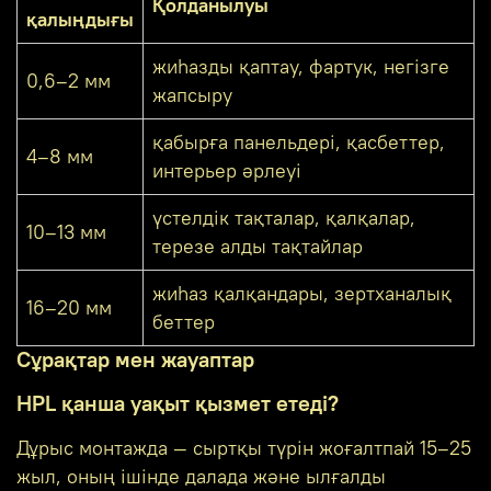
Қолданылуы
қалыңдығы
жиһазды қаптау, фартук, негізге
0,6–2 мм
жапсыру
қабырға панельдері, қасбеттер,
4–8 мм
интерьер әрлеуі
үстелдік тақталар, қалқалар,
10–13 мм
терезе алды тақтайлар
жиһаз қалқандары, зертханалық
16–20 мм
беттер
Сұрақтар мен жауаптар
HPL қанша уақыт қызмет етеді?
Дұрыс монтажда — сыртқы түрін жоғалтпай 15–25
жыл, оның ішінде далада және ылғалды