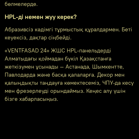
бөлмелерде.
HPL-ді немен жуу керек?
Абразивсіз кәдімгі тұрмыстық құралдармен. Беті
кеуексіз, дақтар сіңбейді.
«VENTFASAD 24» ЖШС HPL-панельдерді
Алматыдағы қоймадан бүкіл Қазақстанға
жеткізумен ұсынады — Астанада, Шымкентте,
Павлодарда және басқа қалаларға. Декор мен
қалыңдықты таңдауға көмектесеміз, ЧПУ-да кесу
мен фрезерлеуді орындаймыз. Кеңес алу үшін
бізге хабарласыңыз.