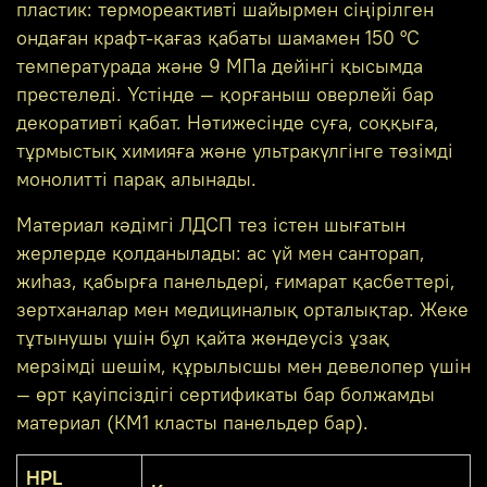
пластик: термореактивті шайырмен сіңірілген
ондаған крафт-қағаз қабаты шамамен 150 °C
температурада және 9 МПа дейінгі қысымда
престеледі. Үстінде — қорғаныш оверлейі бар
декоративті қабат. Нәтижесінде суға, соққыға,
тұрмыстық химияға және ультракүлгінге төзімді
монолитті парақ алынады.
Материал кәдімгі ЛДСП тез істен шығатын
жерлерде қолданылады: ас үй мен санторап,
жиһаз, қабырға панельдері, ғимарат қасбеттері,
зертханалар мен медициналық орталықтар. Жеке
тұтынушы үшін бұл қайта жөндеусіз ұзақ
мерзімді шешім, құрылысшы мен девелопер үшін
— өрт қауіпсіздігі сертификаты бар болжамды
материал (КМ1 класты панельдер бар).
HPL