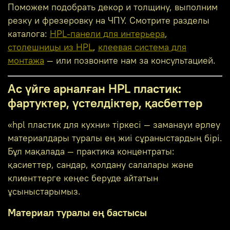
Поможем подобрать декор и толщину, выполним
резку и фрезеровку на ЧПУ. Смотрите разделы
каталога:
HPL-панели для интерьера
,
столешницы из HPL
,
клеевая система для
монтажа
— или позвоните нам за консультацией.
Ас үйге арналған HPL пластик:
фартуктер, үстелдіктер, қасбеттер
«hpl пластик для кухни» тіркесі — заманауи әрлеу
материалдары туралы ең жиі сұраныстардың бірі.
Бұл мақалада — практика концентраты:
қасиеттер, сандар, қолдану салалары және
клиенттерге кеңес беруде айтатын
ұсыныстарымыз.
Материал туралы ең бастысы