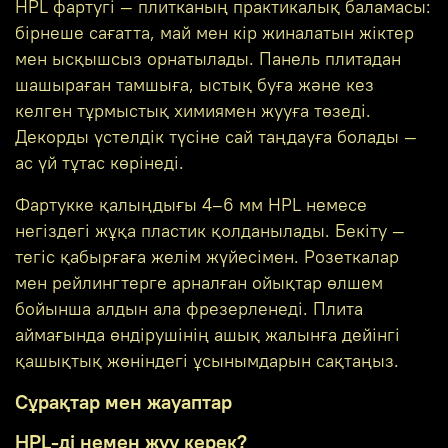
HPL фартугі — плитканың практикалық баламасы:
бірнеше сағатта, май мен кір жиналатын жіктер
мен ысқышсыз орнатылады. Панель плитадан
шашыраған тамшыға, ыстық буға және кез
келген тұрмыстық химиямен жууға төзеді.
Декорды үстелдік түсіне сай таңдауға болады —
ас үй тұтас көрінеді.
Фартукке қалыңдығы 4–6 мм HPL немесе
негіздегі жұқа пластик қолданылады. Бекіту —
тегіс қабырғаға желім жүйесімен. Розеткалар
мен рейлингтерге арналған ойықтар өлшем
бойынша алдын ала фрезерленеді. Плита
аймағында өндірушінің ашық жалынға дейінгі
қашықтық жөніндегі ұсынымдарын сақтаңыз.
Сұрақтар мен жауаптар
HPL-ді немен жуу керек?