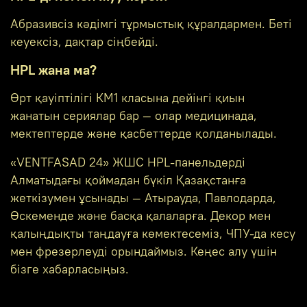
Абразивсіз кәдімгі тұрмыстық құралдармен. Беті
кеуексіз, дақтар сіңбейді.
HPL жана ма?
Өрт қауіптілігі КМ1 класына дейінгі қиын
жанатын сериялар бар — олар медицинада,
мектептерде және қасбеттерде қолданылады.
«VENTFASAD 24» ЖШС HPL-панельдерді
Алматыдағы қоймадан бүкіл Қазақстанға
жеткізумен ұсынады — Атырауда, Павлодарда,
Өскеменде және басқа қалаларға. Декор мен
қалыңдықты таңдауға көмектесеміз, ЧПУ-да кесу
мен фрезерлеуді орындаймыз. Кеңес алу үшін
бізге хабарласыңыз.