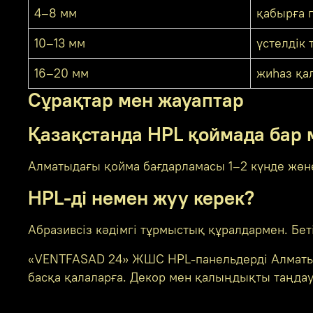
4–8 мм
қабырға п
10–13 мм
үстелдік 
16–20 мм
жиһаз қа
Сұрақтар мен жауаптар
Қазақстанда HPL қоймада бар 
Алматыдағы қойма бағдарламасы 1–2 күнде жөнел
HPL-ді немен жуу керек?
Абразивсіз кәдімгі тұрмыстық құралдармен. Беті 
«VENTFASAD 24» ЖШС HPL-панельдерді Алматыд
басқа қалаларға. Декор мен қалыңдықты таңдау