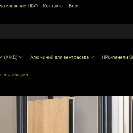
ектирование НВФ
Контакты
Блог
КМ (КМД)
Алюминий для вентфасада
HPL-панели S
у поставщика