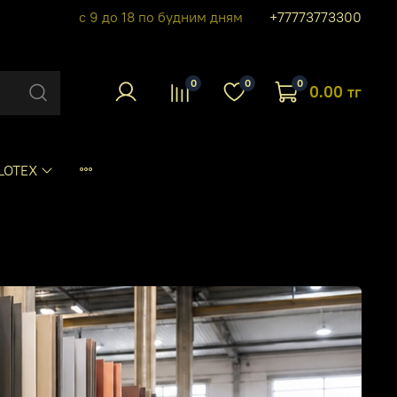
с 9 до 18 по будним дням
+77773773300
0
0
0
0.00 тг
LOTEX