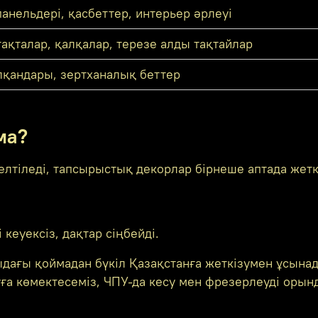
анельдері, қасбеттер, интерьер әрлеуі
тақталар, қалқалар, терезе алды тақтайлар
лқандары, зертханалық беттер
ма?
тіледі, тапсырыстық декорлар бірнеше аптада жеткі
кеуексіз, дақтар сіңбейді.
ағы қоймадан бүкіл Қазақстанға жеткізумен ұсына
ға көмектесеміз, ЧПУ-да кесу мен фрезерлеуді орынд