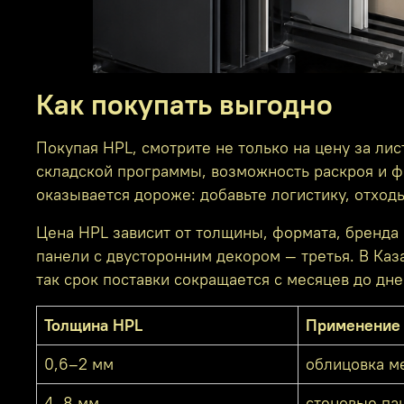
Как покупать выгодно
Покупая HPL, смотрите не только на цену за ли
складской программы, возможность раскроя и ф
оказывается дороже: добавьте логистику, отходы
Цена HPL зависит от толщины, формата, бренда 
панели с двусторонним декором — третья. В Каз
так срок поставки сокращается с месяцев до дне
Толщина HPL
Применение
0,6–2 мм
облицовка ме
4–8 мм
стеновые па