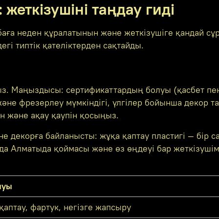
 жеткізушіні таңдау гиді
баға неден құралатынын және жеткізушіге қандай сұра
гі типтік қателіктерден сақтайды.
ңыз. Маңыздысы: сертификаттардың болуы (қасбет пе
не фрезерлеу мүмкіндігі, үлгілер бойынша декор таң
н және ақау қаупін қосыңыз.
декорға байланысты: жұқа қаптау пластигі — бір сан
да Алматыда қоймасы және өз өңдеуі бар жеткізушіме
луы
аптау, фартук, негізге жапсыру