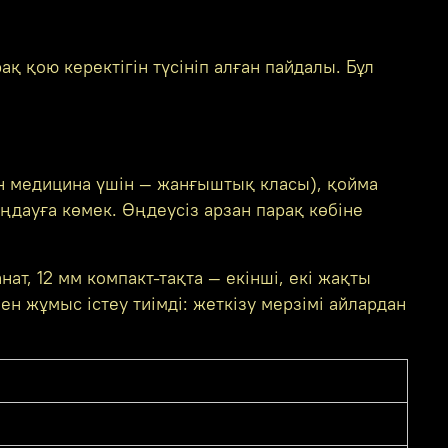
қ қою керектігін түсініп алған пайдалы. Бұл
н медицина үшін — жанғыштық класы), қойма
дауға көмек. Өңдеусіз арзан парақ көбіне
ат, 12 мм компакт-тақта — екінші, екі жақты
н жұмыс істеу тиімді: жеткізу мерзімі айлардан