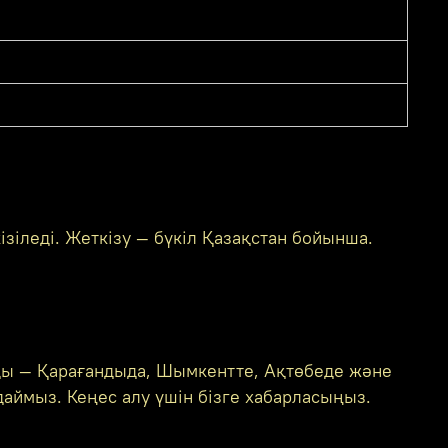
зіледі. Жеткізу — бүкіл Қазақстан бойынша.
ды — Қарағандыда, Шымкентте, Ақтөбеде және
аймыз. Кеңес алу үшін бізге хабарласыңыз.