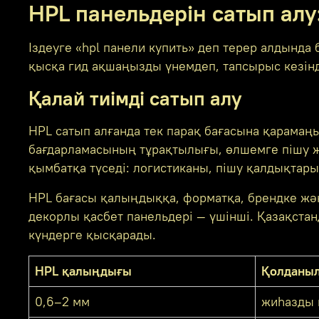
HPL панельдерін сатып алу:
Іздеуге «hpl панели купить» деп терер алдында 
қысқа гид ақшаңызды үнемдеп, тапсырыс кезінде
Қалай тиімді сатып алу
HPL сатып алғанда тек парақ бағасына қарама
бағдарламасының тұрақтылығы, өлшемге пішу жә
қымбатқа түседі: логистиканы, пішу қалдықтары
HPL бағасы қалыңдыққа, форматқа, брендке және 
декорлы қасбет панельдері — үшінші. Қазақстан
күндерге қысқарады.
HPL қалыңдығы
Қолданы
0,6–2 мм
жиһазды қ