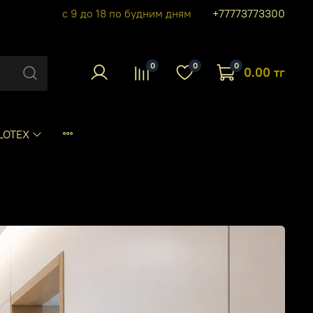
с 9 до 18 по будним дням
+77773773300
0
0
0
0.00 тг
LOTEX