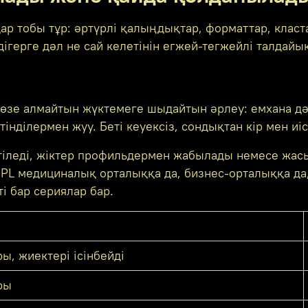
лдар тобы тұр: әртүрлі қалыңдықтар, форматтар, кла
герге дәл не сай келетінін егжей-тегжейлі талдайы
 төзе алмайтын жүктемеге шыдайтын әрлеу: емхана д
нділермен жуу. Беті кеуексіз, сондықтан кір мен иіс
тіледі, жіктер профильдермен жабылады немесе жас
HPL медициналық орталыққа да, бизнес-орталыққа да
і бар сериялар бар.
ы, жиектері ісінбейді
ры