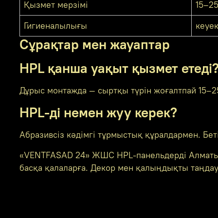
Қызмет мерзімі
15–2
Гигиеналылығы
кеуек
Сұрақтар мен жауаптар
HPL қанша уақыт қызмет етеді
Дұрыс монтажда — сыртқы түрін жоғалтпай 15–2
HPL-ді немен жуу керек?
Абразивсіз кәдімгі тұрмыстық құралдармен. Беті 
«VENTFASAD 24» ЖШС HPL-панельдерді Алматыд
басқа қалаларға. Декор мен қалыңдықты таңдау