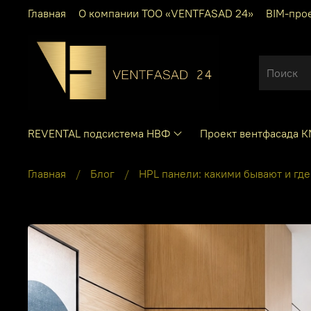
Главная
О компании ТОО «VENTFASAD 24»
BIM-про
REVENTAL подсистема НВФ
Проект вентфасада 
Главная
Блог
HPL панели: какими бывают и гд