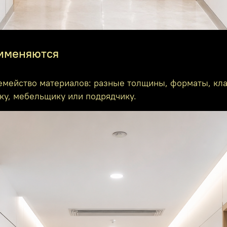
рименяются
семейство материалов: разные толщины, форматы, кл
ку, мебельщику или подрядчику.