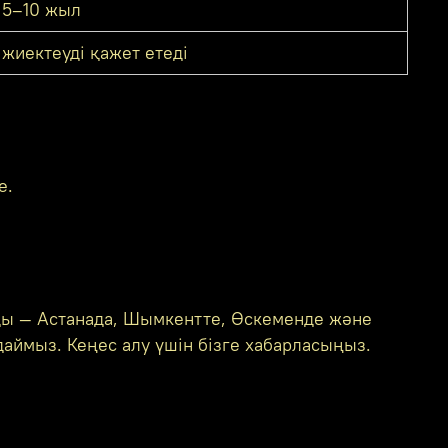
5–10 жыл
жиектеуді қажет етеді
е.
ды — Астанада, Шымкентте, Өскеменде және
аймыз. Кеңес алу үшін бізге хабарласыңыз.