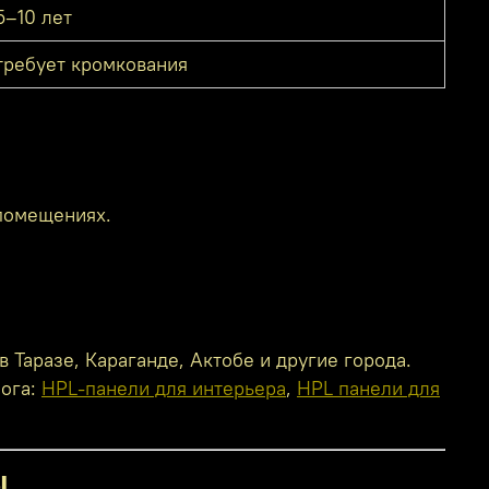
5–10 лет
требует кромкования
 помещениях.
 Таразе, Караганде, Актобе и другие города.
лога:
HPL-панели для интерьера
,
HPL панели для
ы