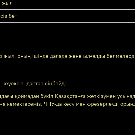
5 жыл
сіз бет
?
5 жыл, оның ішінде далада және ылғалды бөлмелерд
кеуексіз, дақтар сіңбейді.
ағы қоймадан бүкіл Қазақстанға жеткізумен ұсына
ға көмектесеміз, ЧПУ-да кесу мен фрезерлеуді орынд