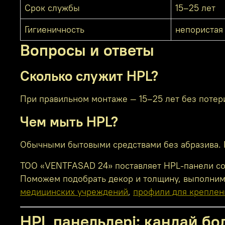
Срок службы
15–25 лет
Гигиеничность
непористая
Вопросы и ответы
Сколько служит HPL?
При правильном монтаже — 15–25 лет без потери
Чем мыть HPL?
Обычными бытовыми средствами без абразива. П
ТОО «VENTFASAD 24» поставляет HPL-панели со с
Поможем подобрать декор и толщину, выполним 
медицинских учреждений
,
профили для креплен
HPL панельдері: қандай б