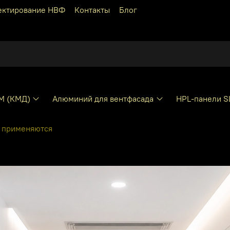
ектирование НВФ
Контакты
Блог
КМ (КМД)
Алюминий для вентфасада
HPL-панели S
е применяются