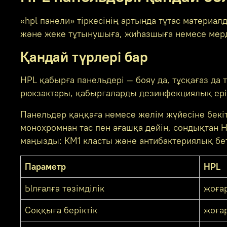
«hpl панели» тіркесінің артында тұтас материа
және жеке тұтынушыға, жиһазшыға немесе мерді
Қандай түрлері бар
HPL қабырға панельдері — бояу да, тұсқағаз да
рюкзактары, қабырғаларды дезинфекциялық еріті
Панельдер қаңқаға немесе желім жүйесіне бекі
монохромнан тас пен ағашқа дейін, сондықтан 
маңызды: КМ1 класты және антибактериялық бет
Параметр
HPL
Ылғалға төзімділік
жоғар
Соққыға беріктік
жоға