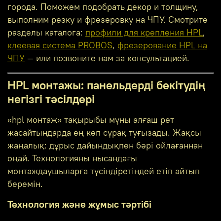
города. Поможем подобрать декор и толщину,
выполним резку и фрезеровку на ЧПУ. Смотрите
разделы каталога:
профили для крепления HPL
,
клеевая система PROBOS
,
фрезерование HPL на
ЧПУ
— или позвоните нам за консультацией.
HPL монтажы: панельдерді бекітудің
негізгі тәсілдері
«hpl монтаж» тақырыбы мұны алғаш рет
жасайтындарда ең көп сұрақ туғызады. Жақсы
жаңалық: дұрыс дайындықпен бәрі ойлағаннан
оңай. Технологияны нысандағы
монтаждаушыларға түсіндіретіндей етіп айтып
беремін.
Технология және жұмыс тәртібі