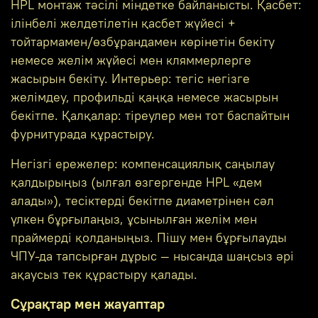
HPL монтаж тәсілі міндетке байланысты. Қасбет:
ілінбелі желдетілетін қасбет жүйесі +
тойтармамен/өзбұрандамен көрінетін бекіту
немесе желім жүйесі мен кляммерлерге
жасырын бекіту. Интерьер: тегіс негізге
желімдеу, профильді қаңқа немесе жасырын
бекітпе. Қалқалар: тіреулер мен тот баспайтын
фурнитурада құрастыру.
Негізгі ережелер: компенсациялық саңылау
қалдырыңыз (ылғал өзгергенде HPL «дем
алады»), тесіктерді бекітпе диаметрінен сәл
үлкен бұрғылаңыз, ұсынылған желім мен
праймерді қолданыңыз. Пішу мен бұрғылауды
ЧПУ-да тапсырған дұрыс — нысанда шаңсыз әрі
ақаусыз тек құрастыру қалады.
Сұрақтар мен жауаптар