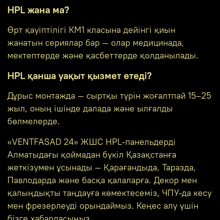
HPL жана ма?
Өрт қауіптілігі КМ1 класына дейінгі қиын
жанатын сериялар бар — олар медицинада,
мектептерде және қасбеттерде қолданылады.
HPL қанша уақыт қызмет етеді?
Дұрыс монтажда — сыртқы түрін жоғалтпай 15–25
жыл, оның ішінде далада және ылғалды
бөлмелерде.
«VENTFASAD 24» ЖШС HPL-панельдерді
Алматыдағы қоймадан бүкіл Қазақстанға
жеткізумен ұсынады — Қарағандыда, Таразда,
Павлодарда және басқа қалаларға. Декор мен
қалыңдықты таңдауға көмектесеміз, ЧПУ-да кесу
мен фрезерлеуді орындаймыз. Кеңес алу үшін
бізге хабарласыңыз.