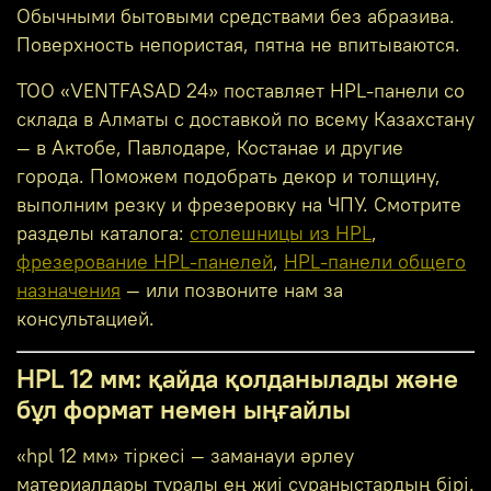
Обычными бытовыми средствами без абразива.
Поверхность непористая, пятна не впитываются.
ТОО «VENTFASAD 24» поставляет HPL-панели со
склада в Алматы с доставкой по всему Казахстану
— в Актобе, Павлодаре, Костанае и другие
города. Поможем подобрать декор и толщину,
выполним резку и фрезеровку на ЧПУ. Смотрите
разделы каталога:
столешницы из HPL
,
фрезерование HPL-панелей
,
HPL-панели общего
назначения
— или позвоните нам за
консультацией.
HPL 12 мм: қайда қолданылады және
бұл формат немен ыңғайлы
«hpl 12 мм» тіркесі — заманауи әрлеу
материалдары туралы ең жиі сұраныстардың бірі.