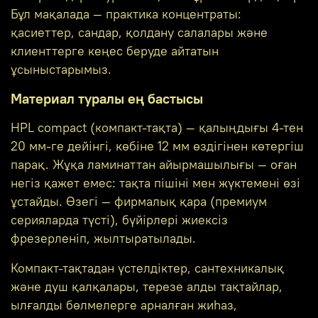
Бұл мақалада — практика концентраты:
қасиеттер, сандар, қолдану салалары және
клиенттерге кеңес беруде айтатын
ұсыныстарымыз.
Материал туралы ең бастысы
HPL compact (компакт-тақта) — қалыңдығы 4-тен
20 мм-ге дейінгі, көбіне 12 мм өздігінен көтергіш
парақ. Жұқа ламинаттан айырмашылығы — оған
негіз қажет емес: тақта пішіні мен жүктемені өзі
ұстайды. Өзегі — фирмалық қара (премиум
серияларда түсті), бүйірлері жиексіз
фрезерленіп, жылтыратылады.
Компакт-тақтадан үстелдіктер, сантехникалық
және душ қалқалары, терезе алды тақтайлар,
ылғалды бөлмелерге арналған жиһаз,