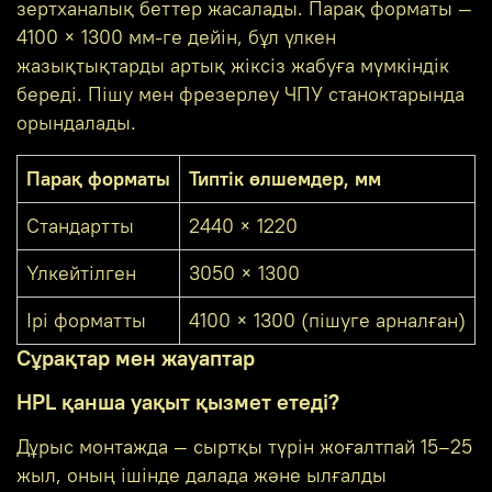
зертханалық беттер жасалады. Парақ форматы —
4100 × 1300 мм-ге дейін, бұл үлкен
жазықтықтарды артық жіксіз жабуға мүмкіндік
береді. Пішу мен фрезерлеу ЧПУ станоктарында
орындалады.
Парақ форматы
Типтік өлшемдер, мм
Стандартты
2440 × 1220
Үлкейтілген
3050 × 1300
Ірі форматты
4100 × 1300 (пішуге арналған)
Сұрақтар мен жауаптар
HPL қанша уақыт қызмет етеді?
Дұрыс монтажда — сыртқы түрін жоғалтпай 15–25
жыл, оның ішінде далада және ылғалды