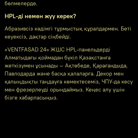
бөлмелерде.
HPL-ді немен жуу керек?
Абразивсіз кәдімгі тұрмыстық құралдармен. Беті
кеуексіз, дақтар сіңбейді.
«VENTFASAD 24» ЖШС HPL-панельдерді
Алматыдағы қоймадан бүкіл Қазақстанға
жеткізумен ұсынады — Ақтөбеде, Қарағандыда,
Павлодарда және басқа қалаларға. Декор мен
қалыңдықты таңдауға көмектесеміз, ЧПУ-да кесу
мен фрезерлеуді орындаймыз. Кеңес алу үшін
бізге хабарласыңыз.