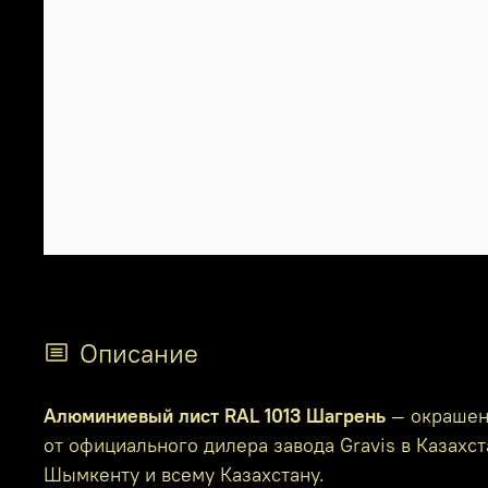
Описание
Алюминиевый лист RAL 1013 Шагрень
— окрашенн
от официального дилера завода Gravis в Казахс
Шымкенту и всему Казахстану.