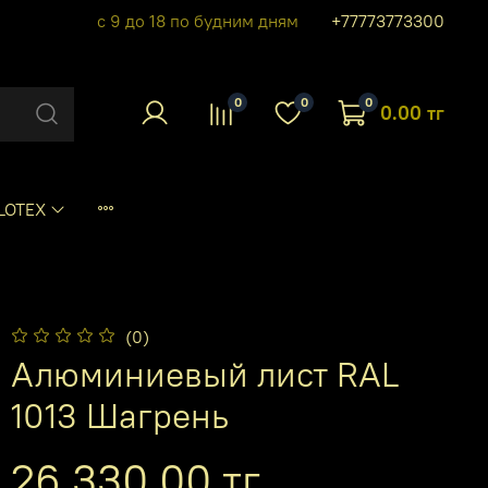
с 9 до 18 по будним дням
+77773773300
0
0
0
0.00 тг
LOTEX
(0)
Алюминиевый лист RAL
1013 Шагрень
26 330.00 тг