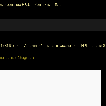
ектирование НВФ
Контакты
Блог
КМ (КМД)
Алюминий для вентфасада
HPL-панели S
агрень / Chagreen