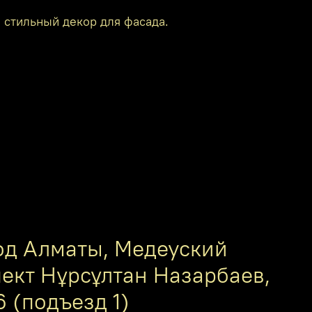
 стильный декор для фасада.
од Алматы, Медеуский
пект Нұрсұлтан Назарбаев,
6 (подъезд 1)