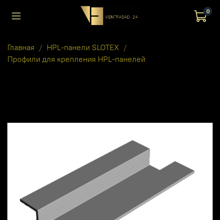
0
Главная
HPL-панели SLOTEX
Профили для крепления HPL-панелей